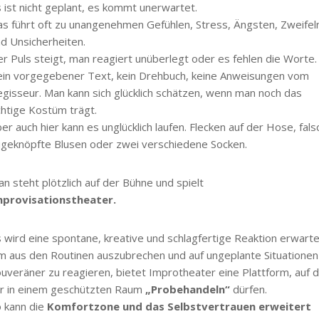
 ist nicht geplant, es kommt unerwartet.
s führt oft zu unangenehmen Gefühlen, Stress, Ängsten, Zweifel
d Unsicherheiten.
r Puls steigt, man reagiert unüberlegt oder es fehlen die Worte.
in vorgegebener Text, kein Drehbuch, keine Anweisungen vom
gisseur. Man kann sich glücklich schätzen, wenn man noch das
chtige Kostüm trägt.
er auch hier kann es unglücklich laufen. Flecken auf der Hose, fals
geknöpfte Blusen oder zwei verschiedene Socken.
n steht plötzlich auf der Bühne und spielt
mprovisationstheater.
 wird eine spontane, kreative und schlagfertige Reaktion erwarte
 aus den Routinen auszubrechen und auf ungeplante Situationen
uveräner zu reagieren, bietet Improtheater eine Plattform, auf 
ir in einem geschützten Raum
„Probehandeln“
dürfen.
 kann die
Komfortzone und das Selbstvertrauen erweitert