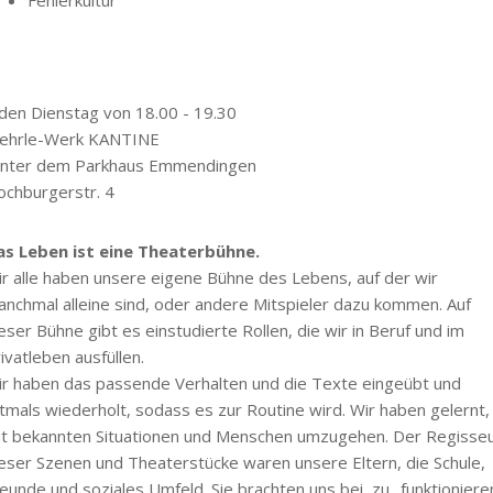
den Dienstag von 18.00 - 19.30
ehrle-Werk KANTINE
inter dem Parkhaus Emmendingen
chburgerstr. 4
as Leben ist eine Theaterbühne.
r alle haben unsere eigene Bühne des Lebens, auf der wir
nchmal alleine sind, oder andere Mitspieler dazu kommen. Auf
eser Bühne gibt es einstudierte Rollen, die wir in Beruf und im
ivatleben ausfüllen.
r haben das passende Verhalten und die Texte eingeübt und
tmals wiederholt, sodass es zur Routine wird. Wir haben gelernt,
t bekannten Situationen und Menschen umzugehen. Der Regisse
eser Szenen und Theaterstücke waren unsere Eltern, die Schule,
eunde und soziales Umfeld. Sie brachten uns bei, zu „funktioniere