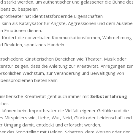
d stärkt werden, um authentischer und gelassener die Bühne de
bens zu bespielen.
protheater hat identitätsfördernde Eigenschaften.
 kann als Katalysator für Ängste, Aggressionen und dem Auslebe
n Emotionen dienen.
s fördert die nonverbalen Kommunikationsformen, Wahrnehmung
d Reaktion, spontanes Handeln.
rschiedene künstlerischen Bereichen wie Theater, Musik oder
teratur zeigen, dass die Anleitung zur Kreativität, Anregungen z
rsönlichen Wachstum, zur Veränderung und Bewältigung von
ebensproblemen bieten kann.
nstlerische Kreativität geht auch immer mit
Selbsterfahrung
nher.
 können beim Improtheater die Vielfalt eigener Gefühle und die
s Mitspielers wie, Liebe, Wut, Neid, Glück oder Leidenschaft und
r Umgang damit, entdeckt und erforscht werden.
er das Storytelling mit Helden, Schatten, dem Weisen oder der